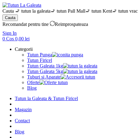
Cauta
🚬 tutun la galeata
🚬 tutun Pall Mall
🚬 tutun Kent
🚬 tutun vrac
Cauta
Recomandat pentru tine
Reimprospateaza
Sign In
0
Cos
0,00
lei
Categorii
Tutun Punga
Tutun Firicel
Tutun Galeata 1kg
Tutun Galeata 5kg
Tuburi si Aparate
Oferte
Blog
Tutun la Galeata & Tutun Firicel
Magazin
Contact
Blog