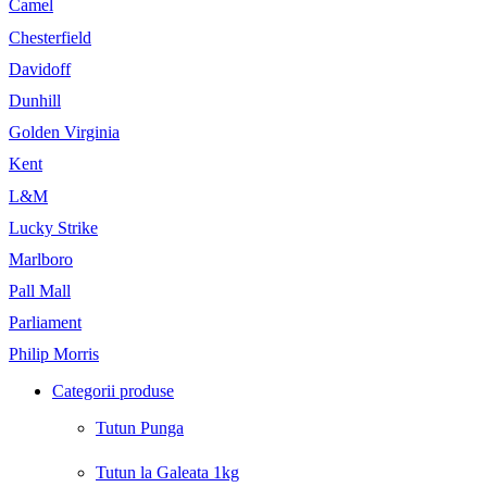
Camel
Chesterfield
Davidoff
Dunhill
Golden Virginia
Kent
L&M
Lucky Strike
Marlboro
Pall Mall
Parliament
Philip Morris
Categorii produse
Tutun Punga
Tutun la Galeata 1kg