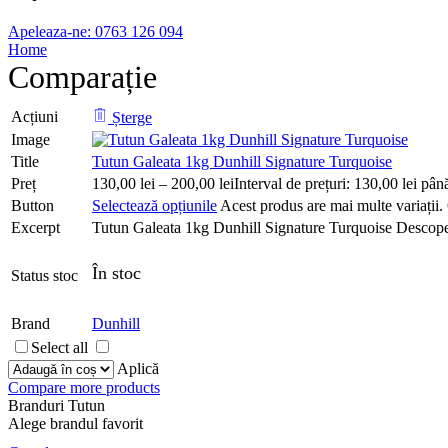
Apeleaza-ne: 0763 126 094
Home
Comparație
Acțiuni
Șterge
Image
Title
Tutun Galeata 1kg Dunhill Signature Turquoise
Preț
130,00
lei
–
200,00
lei
Interval de prețuri: 130,00 lei pân
Button
Selectează opțiunile
Acest produs are mai multe variații. 
Excerpt
Tutun Galeata 1kg Dunhill Signature Turquoise Descoper
În stoc
Status stoc
Brand
Dunhill
Select all
Aplică
Compare more products
Branduri Tutun
Alege brandul favorit