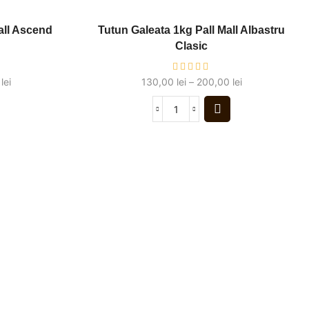
all Ascend
Tutun Galeata 1kg Pall Mall Albastru
Clasic
0
lei
130,00
lei
–
200,00
lei