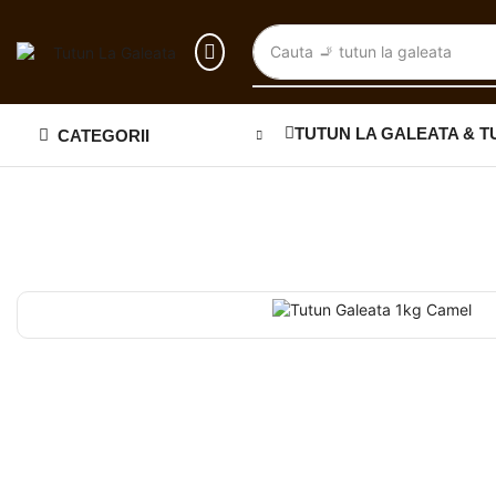
Cauta
🚬 tutun la galeata
TUTUN LA GALEATA & T
CATEGORII