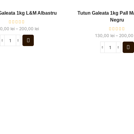
Galeata 1kg L&M Albastru
Tutun Galeata 1kg Pall M
Negru
30,00
lei
–
200,00
lei
130,00
lei
–
200,0