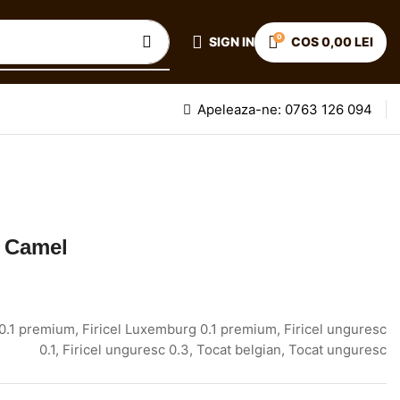
0
SIGN IN
COS
0,00
LEI
Apeleaza-ne: 0763 126 094
g Camel
n 0.1 premium, Firicel Luxemburg 0.1 premium, Firicel unguresc
0.1, Firicel unguresc 0.3, Tocat belgian, Tocat unguresc