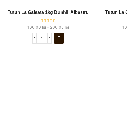
Tutun La Galeata 1kg Dunhill Albastru
Tutun La 
130,00
lei
–
200,00
lei
1