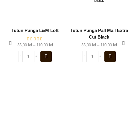
Tutun Punga L&M Loft
Tutun Punga Pall Mall Extra
Cut Black
35,00
lei
–
110,00
lei
35,00
lei
–
110,00
lei