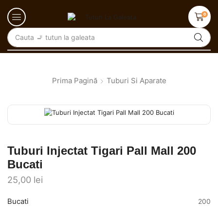
0
Cauta
🚬 tutun la galeata
Prima Pagină
Tuburi Si Aparate
Tuburi Injectat Tigari Pall Mall 200
Bucati
25,00
lei
Bucati
200