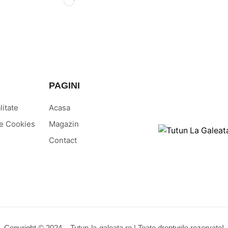
PAGINI
litate
Acasa
ere Cookies
Magazin
Contact
Copyright © 2024 – Tutun-la-galeata.ro | Toate drepturile rezervate!