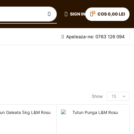
0
SIGN IN
COS
0,00
LEI
Apeleaza-ne: 0763 126 094
Show