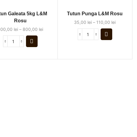
tun Galeata 5kg L&M
Tutun Punga L&M Rosu
Rosu
35,00
lei
–
110,00
lei
600,00
lei
–
800,00
lei