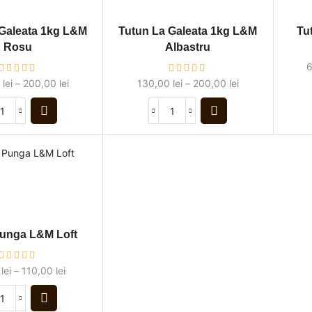
 Galeata 1kg L&M
Tutun La Galeata 1kg L&M
Tu
Rosu
Albastru
0
lei
–
200,00
lei
130,00
lei
–
200,00
lei
unga L&M Loft
0
lei
–
110,00
lei