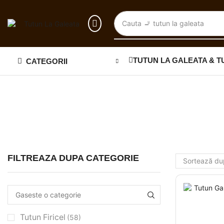
Cauta
🚬 tutun la galeata
TUTUN LA GALEATA & T
CATEGORII
FILTREAZA DUPA CATEGORIE
Tutun Firicel
(58)