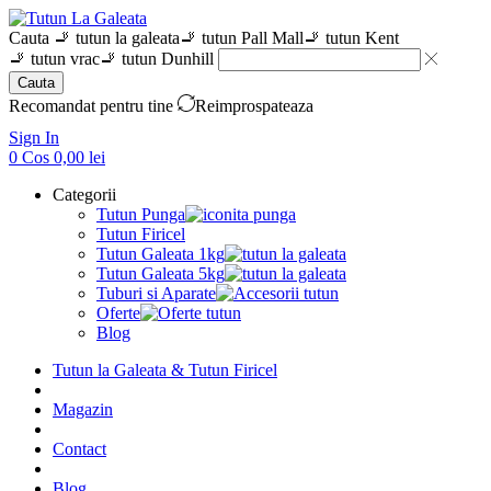
Cauta
🚬 tutun la galeata
🚬 tutun Pall Mall
🚬 tutun Kent
🚬 tutun vrac
🚬 tutun Dunhill
Cauta
Recomandat pentru tine
Reimprospateaza
Sign In
0
Cos
0,00
lei
Categorii
Tutun Punga
Tutun Firicel
Tutun Galeata 1kg
Tutun Galeata 5kg
Tuburi si Aparate
Oferte
Blog
Tutun la Galeata & Tutun Firicel
Magazin
Contact
Blog