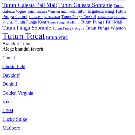
Tutun Galeata Pall Mall
Tutun Galeata Sobranie
Tutun
Tutun
Galeata Vogue
tutun la galeata emag
Tutun Galeata Winston
tutun ieftin
Punga Camel
Tutun Punga Dunhill
Tutun Punga Davidoff
Tutun Punga Golden
Tutun Punga Pall Mall
Tutun Punga Kent
Virginia
Tutun Punga Marlboro
Tutun Punga Sobranie
Tutun Punga Winston
Tutun Punga Vogue
Tutun Tocat
tutun vrac
Branduri Tutun
Alege brandul favorit
Camel
Chesterfield
Davidoff
Dunhill
Golden Virginia
Kent
L&M
Lucky Strike
Marlboro