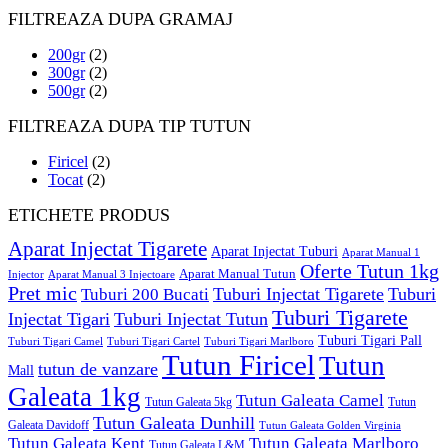
FILTREAZA DUPA GRAMAJ
200gr
(2)
300gr
(2)
500gr
(2)
FILTREAZA DUPA TIP TUTUN
Firicel
(2)
Tocat
(2)
ETICHETE PRODUS
Aparat Injectat Tigarete
Aparat Injectat Tuburi
Aparat Manual 1
Oferte Tutun 1kg
Aparat Manual Tutun
Injector
Aparat Manual 3 Injectoare
Pret mic
Tuburi Injectat Tigarete
Tuburi
Tuburi 200 Bucati
Tuburi Tigarete
Injectat Tigari
Tuburi Injectat Tutun
Tuburi Tigari Pall
Tuburi Tigari Camel
Tuburi Tigari Cartel
Tuburi Tigari Marlboro
Tutun Firicel
Tutun
tutun de vanzare
Mall
Galeata 1kg
Tutun Galeata Camel
Tutun Galeata 5kg
Tutun
Tutun Galeata Dunhill
Galeata Davidoff
Tutun Galeata Golden Virginia
Tutun Galeata Kent
Tutun Galeata Marlboro
Tutun Galeata L&M