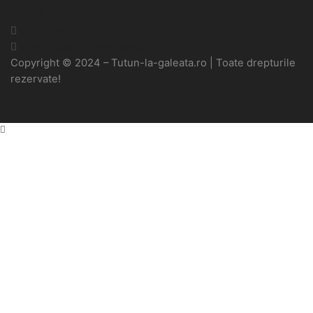
Detalii contact:
0763 126 094
contact@tutun-la-galeata.ro
Copyright © 2024 – Tutun-la-galeata.ro | Toate drepturile
rezervate!