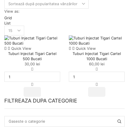
View as:
Grid
List
Products
per
page
Quick View
Quick View
Tuburi Injectat Tigari Cartel
Tuburi Injectat Tigari Cartel
500 Bucati
1000 Bucati
30,00
lei
60,00
lei
Cantitate
Cantitate
Tuburi
Tuburi
Injectat
Injectat
Tigari
Tigari
Cartel
Cartel
500
1000
FILTREAZA DUPA CATEGORIE
Bucati
Bucati