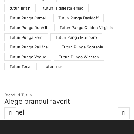
tutun ieftin
tutun la galeata emag
Tutun Punga Camel
Tutun Punga Davidoff
Tutun Punga Dunhill
Tutun Punga Golden Virginia
Tutun Punga Kent
Tutun Punga Marlboro
Tutun Punga Pall Mall
Tutun Punga Sobranie
Tutun Punga Vogue
Tutun Punga Winston
Tutun Tocat
tutun vrac
Branduri Tutun
Alege brandul favorit
Camel
C