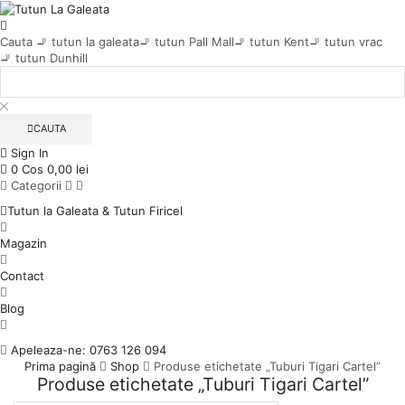
Cauta
🚬 tutun la galeata
🚬 tutun Pall Mall
🚬 tutun Kent
🚬 tutun vrac
🚬 tutun Dunhill
CAUTA
Sign In
0
Cos
0,00
lei
Categorii
Tutun la Galeata & Tutun Firicel
Magazin
Contact
Blog
Apeleaza-ne: 0763 126 094
Prima pagină
Shop
Produse etichetate „Tuburi Tigari Cartel”
Produse etichetate „Tuburi Tigari Cartel”