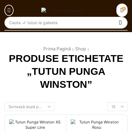
0
Cauta
🚬 tutun la galeata
Prima Pagină
Shop
PRODUSE ETICHETATE
„TUTUN PUNGA
WINSTON”