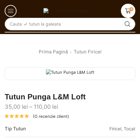
0
Cauta
🚬 tutun la galeata
Prima Pagină
Tutun Firicel
Tutun Punga L&M Loft
35,00
lei
–
110,00
lei
(O recenzie client)
Tip Tutun
Firicel, Tocat