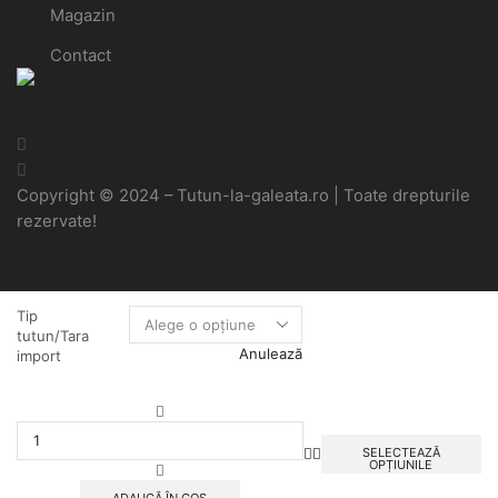
Magazin
Contact
Detalii contact:
0763 126 094
contact@tutun-la-galeata.ro
Copyright © 2024 – Tutun-la-galeata.ro | Toate drepturile
rezervate!
Tip
tutun/Tara
Anulează
import
Cantitate
Tutun
Galeata
SELECTEAZĂ
OPȚIUNILE
1kg
Dunhill