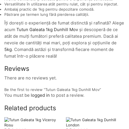
Versatilitate în utilizarea atât pentru rulat, cât și pentru injectat.
Ambalaj practic de 1kg pentru depozitare comodă.
Păstrare pe termen lung fără pierderea calității.
Îți dorești o experiență de fumat distinctă și rafinată? Alege
acum
Tutun Galeata 1kg Dunhill Mov
și descoperă de ce
atât de mulți fumători preferă calitatea premium. Dacă ai
nevoie de cantități mai mari, poți explora și opțiunile de
5kg
. Comandă astăzi și transformă fiecare moment de
fumat într-o plăcere reală!
Reviews
There are no reviews yet.
Be the first to review “Tutun Galeata 1kg Dunhill Mov”
You must be
logged in
to post a review.
Related products