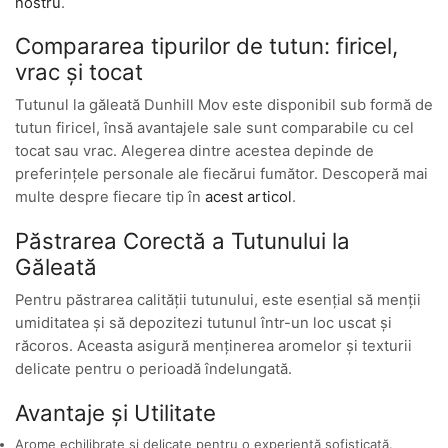
nostru
.
Compararea tipurilor de tutun: firicel,
vrac și tocat
Tutunul la găleată Dunhill Mov este disponibil sub formă de
tutun firicel, însă avantajele sale sunt comparabile cu cel
tocat sau vrac. Alegerea dintre acestea depinde de
preferințele personale ale fiecărui fumător. Descoperă mai
multe despre fiecare tip în
acest articol
.
Păstrarea Corectă a Tutunului la
Găleată
Pentru păstrarea calității tutunului, este esențial să menții
umiditatea și să depozitezi tutunul într-un loc uscat și
răcoros. Aceasta asigură menținerea aromelor și texturii
delicate pentru o perioadă îndelungată.
Avantaje și Utilitate
Arome echilibrate și delicate pentru o experiență sofisticată.