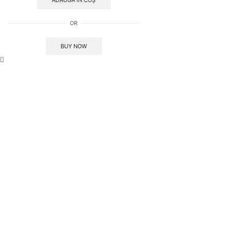
ADAUGĂ ÎN COȘ
Mov
OR
BUY NOW