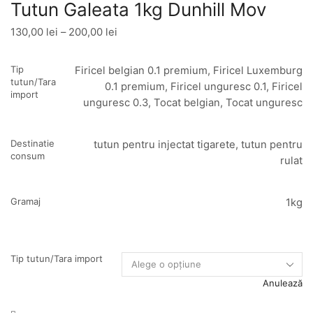
Tutun Galeata 1kg Dunhill Mov
130,00
lei
–
200,00
lei
Interval
de
prețuri:
Tip
Firicel belgian 0.1 premium, Firicel Luxemburg
130,00 lei
tutun/Tara
0.1 premium, Firicel unguresc 0.1, Firicel
import
până
unguresc 0.3, Tocat belgian, Tocat unguresc
la
200,00 lei
Destinatie
tutun pentru injectat tigarete, tutun pentru
consum
rulat
Gramaj
1kg
Tip tutun/Tara import
Anulează