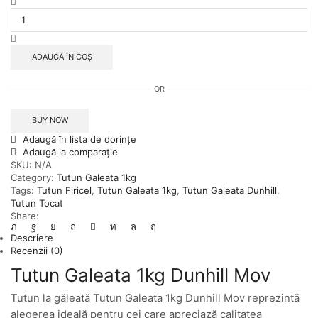
Cantitate
Tutun
Galeata
1kg
Dunhill
ADAUGĂ ÎN COȘ
Mov
OR
BUY NOW
Adaugă în lista de dorințe
Adaugă la comparație
SKU:
N/A
Category:
Tutun Galeata 1kg
Tags:
Tutun Firicel
,
Tutun Galeata 1kg
,
Tutun Galeata Dunhill
,
Tutun Tocat
Share:
Descriere
Recenzii (0)
Tutun Galeata 1kg Dunhill Mov
Tutun la găleată Tutun Galeata 1kg Dunhill Mov reprezintă
alegerea ideală pentru cei care apreciază calitatea