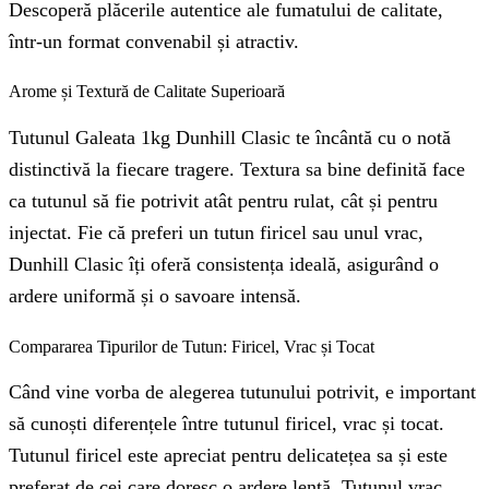
Descoperă plăcerile autentice ale fumatului de calitate,
într-un format convenabil și atractiv.
Arome și Textură de Calitate Superioară
Tutunul Galeata 1kg Dunhill Clasic te încântă cu o notă
distinctivă la fiecare tragere. Textura sa bine definită face
ca tutunul să fie potrivit atât pentru rulat, cât și pentru
injectat. Fie că preferi un tutun firicel sau unul vrac,
Dunhill Clasic îți oferă consistența ideală, asigurând o
ardere uniformă și o savoare intensă.
Compararea Tipurilor de Tutun: Firicel, Vrac și Tocat
Când vine vorba de alegerea tutunului potrivit, e important
să cunoști diferențele între tutunul firicel, vrac și tocat.
Tutunul firicel este apreciat pentru delicatețea sa și este
preferat de cei care doresc o ardere lentă. Tutunul vrac,