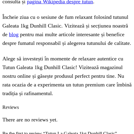
consulta și
pagina Wikipedia despre tutun
.
Încheie ziua cu o sesiune de fum relaxant folosind tutunul
Galeata 1kg Dunhill Clasic. Vizitează și secțiunea noastră
de
blog
pentru mai multe articole interesante și benefice
despre fumatul responsabil și alegerea tutunului de calitate.
Alege să investești în momente de relaxare autentice cu
Tutun Galeata 1kg Dunhill Clasic! Vizitează magazinul
nostru online și găsește produsul perfect pentru tine. Nu
rata ocazia de a experimenta un tutun premium care îmbină
tradiția și rafinamentul.
Reviews
There are no reviews yet.
Be the first to review “Tutun La Galeata 1kg Dunhill Clasic”