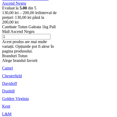
Ascend Negru
Evaluat la
5.00
din 5
130,00
lei
–
200,00
lei
Interval de
prețuri: 130,00 lei până la
200,00 lei
Cantitate Tutun Galeata 1kg Pall
Mall Ascend Negru
Acest produs are mai multe
variații. Opțiunile pot fi alese în
pagina produsului.
Branduri Tutun
Alege brandul favorit
Camel
Chesterfield
Davidoff
Dunhill
Golden Virginia
Kent
L&M