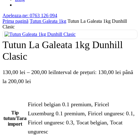
Apeleaza-ne: 0763 126 094
Prima pagină
Tutun Galeata 1kg
Tutun La Galeata 1kg Dunhill
Clasic
Tutun La Galeata 1kg Dunhill
Clasic
130,00
lei
–
200,00
lei
Interval de prețuri: 130,00 lei până
la 200,00 lei
Firicel belgian 0.1 premium, Firicel
Tip
Luxemburg 0.1 premium, Firicel unguresc 0.1,
tutun/Tara
Firicel unguresc 0.3, Tocat belgian, Tocat
import
unguresc