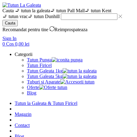
Cauta
🚬 tutun la galeata
🚬 tutun Pall Mall
🚬 tutun Kent
🚬 tutun vrac
🚬 tutun Dunhill
Cauta
Recomandat pentru tine
Reimprospateaza
Sign In
0
Cos
0,00
lei
Categorii
Tutun Punga
Tutun Firicel
Tutun Galeata 1kg
Tutun Galeata 5kg
Tuburi si Aparate
Oferte
Blog
Tutun la Galeata & Tutun Firicel
Magazin
Contact
Blog