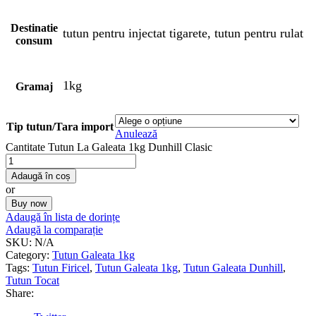
Destinatie
tutun pentru injectat tigarete, tutun pentru rulat
consum
1kg
Gramaj
Tip tutun/Tara import
Anulează
Cantitate Tutun La Galeata 1kg Dunhill Clasic
Adaugă în coș
or
Buy now
Adaugă în lista de dorințe
Adaugă la comparație
SKU:
N/A
Category:
Tutun Galeata 1kg
Tags:
Tutun Firicel
,
Tutun Galeata 1kg
,
Tutun Galeata Dunhill
,
Tutun Tocat
Share: