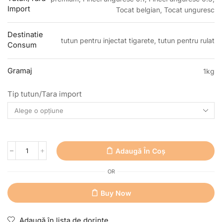
Import
Tocat belgian, Tocat unguresc
Destinatie
tutun pentru injectat tigarete, tutun pentru rulat
Consum
Gramaj
1kg
Tip tutun/Tara import
Adaugă În Coș
OR
Buy Now
Adaugă în lista de dorințe