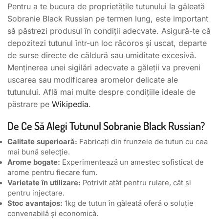
Pentru a te bucura de proprietățile tutunului la găleată
Sobranie Black Russian pe termen lung, este important
să păstrezi produsul în condiții adecvate. Asigură-te că
depozitezi tutunul într-un loc răcoros și uscat, departe
de surse directe de căldură sau umiditate excesivă.
Menținerea unei sigilări adecvate a găleții va preveni
uscarea sau modificarea aromelor delicate ale
tutunului. Află mai multe despre condițiile ideale de
păstrare pe
Wikipedia
.
De Ce Să Alegi Tutunul Sobranie Black Russian?
Calitate superioară:
Fabricați din frunzele de tutun cu cea
mai bună selecție.
Arome bogate:
Experimentează un amestec sofisticat de
arome pentru fiecare fum.
Varietate în utilizare:
Potrivit atât pentru rulare, cât și
pentru injectare.
Stoc avantajos:
1kg de tutun în găleată oferă o soluție
convenabilă și economică.