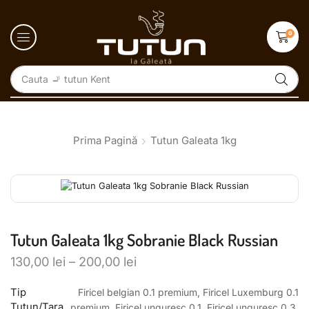
0
Cauta
🚬 tutun Kent
Prima Pagină
Tutun Galeata 1kg
Tutun Galeata 1kg Sobranie Black Russian
130,00
lei
–
200,00
lei
Tip
Firicel belgian 0.1 premium, Firicel Luxemburg 0.1
Tutun/Tara
premium, Firicel unguresc 0.1, Firicel unguresc 0.3,