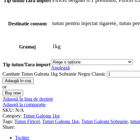
Tip tutun/Tara import
tutun pentru injectat tigarete, tutun pen
Destinatie consum
1kg
Gramaj
Tip tutun/Tara import
Anulează
Cantitate Tutun Galeata 1kg Sobranie Negru Classic
Adaugă în coș
or
Buy now
Adaugă în lista de dorințe
Adaugă la comparație
SKU:
N/A
Category:
Tutun Galeata 1kg
Tags:
Tutun Firicel
,
Tutun Galeata 1kg
,
Tutun Galeata Sobranie
,
tutu
Share:
Twitter