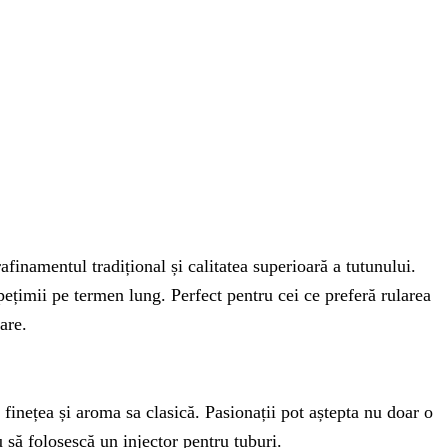
inamentul tradițional și calitatea superioară a tutunului.
pețimii pe termen lung. Perfect pentru cei ce preferă rularea
are.
finețea și aroma sa clasică. Pasionații pot aștepta nu doar o
u să folosescă un injector pentru tuburi.