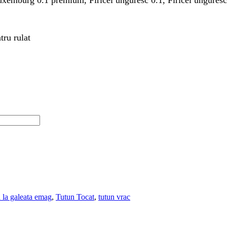
tru rulat
n la galeata emag
,
Tutun Tocat
,
tutun vrac