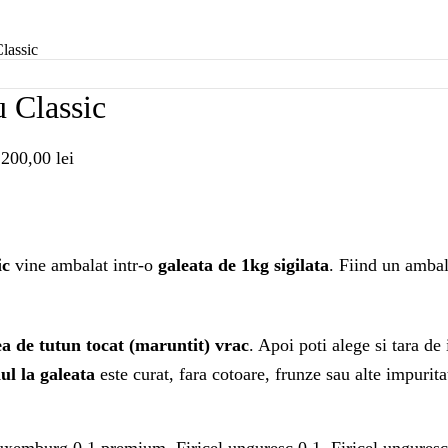
lassic
 Classic
 200,00 lei
ic
vine ambalat intr-o
galeata de 1kg sigilata
. Fiind un ambal
cea de tutun tocat (maruntit) vrac
. Apoi poti alege si tara d
ul la galeata
este curat, fara cotoare, frunze sau alte impurita
Luxemburg 0.1 premium, Firicel unguresc 0.1, Firicel unguresc