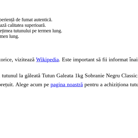
periență de fumat autentică.
ază calitatea superioară.
pețimea tutunului pe termen lung.
rmen lung.
torice, vizitează
Wikipedia
. Este important să fii informat îna
 tutunul la găleată Tutun Galeata 1kg Sobranie Negru Classic. 
prețuit. Alege acum pe
pagina noastră
pentru a achiziționa tutu