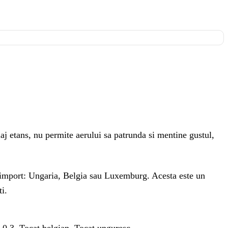
aj etans, nu permite aerului sa patrunda si mentine gustul,
e import: Ungaria, Belgia sau Luxemburg. Acesta este un
ti.
 0.3, Tocat belgian, Tocat unguresc