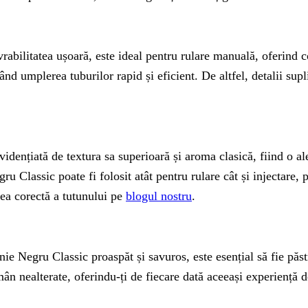
rabilitatea ușoară, este ideal pentru rulare manuală, oferind c
țând umplerea tuburilor rapid și eficient. De altfel, detalii sup
dențiată de textura sa superioară și aroma clasică, fiind o ale
u Classic poate fi folosit atât pentru rulare cât și injectar
rea corectă a tutunului pe
blogul nostru
.
e Negru Classic proaspăt și savuros, este esențial să fie păstr
n nealterate, oferindu-ți de fiecare dată aceeași experiență de