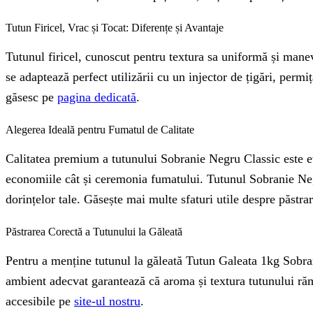
Tutun Firicel, Vrac și Tocat: Diferențe și Avantaje
Tutunul firicel, cunoscut pentru textura sa uniformă și manev
se adaptează perfect utilizării cu un injector de țigări, permi
găsesc pe
pagina dedicată
.
Alegerea Ideală pentru Fumatul de Calitate
Calitatea premium a tutunului Sobranie Negru Classic este evi
economiile cât și ceremonia fumatului. Tutunul Sobranie Negr
dorințelor tale. Găsește mai multe sfaturi utile despre păstra
Păstrarea Corectă a Tutunului la Găleată
Pentru a menține tutunul la găleată Tutun Galeata 1kg Sobrani
ambient adecvat garantează că aroma și textura tutunului rămâ
accesibile pe
site-ul nostru
.