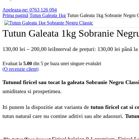
Apeleaza-ne: 0763 126 094
Prima pagină
Tutun Galeata 1kg
Tutun Galeata 1kg Sobranie Negru C
Tutun Galeata 1kg Sobranie Negru
130,00
lei
–
200,00
lei
Interval de prețuri: 130,00 lei până la
Evaluat la
5.00
din 5 pe baza unei singure evaluări
(O recenzie client)
Tutunul firicel sau tocat la galeata Sobranie Negru Class
umiditatea si prospetimea.
Iti punem la dispozitie atat varianta de
tutun firicel cat si 
tutun natural care nu contine aditivi sau alte adaosuri.
Tutun
Firicel belgian 0.1 premium, Firicel 