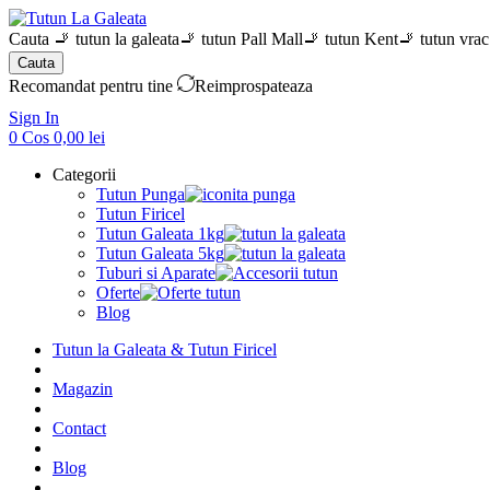
Cauta
🚬 tutun la galeata
🚬 tutun Pall Mall
🚬 tutun Kent
🚬 tutun vrac
Cauta
Recomandat pentru tine
Reimprospateaza
Sign In
0
Cos
0,00
lei
Categorii
Tutun Punga
Tutun Firicel
Tutun Galeata 1kg
Tutun Galeata 5kg
Tuburi si Aparate
Oferte
Blog
Tutun la Galeata & Tutun Firicel
Magazin
Contact
Blog