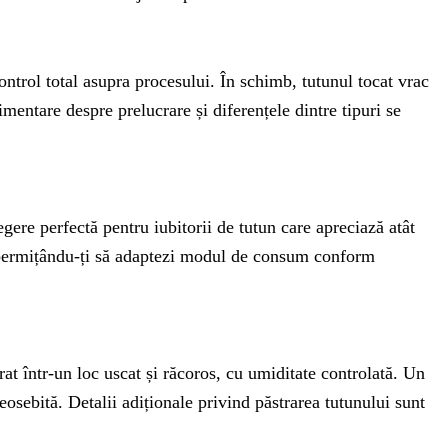
ontrol total asupra procesului. În schimb, tutunul tocat vrac
limentare despre prelucrare și diferențele dintre tipuri se
gere perfectă pentru iubitorii de tutun care apreciază atât
e, permițându-ți să adaptezi modul de consum conform
at într-un loc uscat și răcoros, cu umiditate controlată. Un
osebită. Detalii adiționale privind păstrarea tutunului sunt