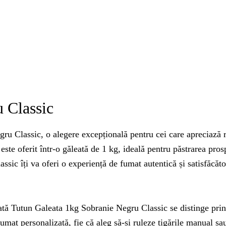
 Classic
 Classic, o alegere excepțională pentru cei care apreciază raf
ste oferit într-o găleată de 1 kg, ideală pentru păstrarea pros
sic îți va oferi o experiență de fumat autentică și satisfăcăto
leată Tutun Galeata 1kg Sobranie Negru Classic se distinge prin 
umat personalizată, fie că aleg să-și ruleze țigările manual sa