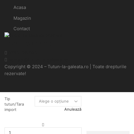
Acasa
Magazin
Contact
Detalii contact:
0763 126 094
contact@tutun-la-galeata.ro
Copyright © 2024 – Tutun-la-galeata.ro | Toate drepturile
rezervate!
Tip
tutun/Tara
Anulează
import
Cantitate
Tutun