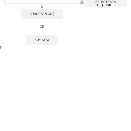
Galeata
SELECTEAZĂ
OPȚIUNILE
1kg
Sobranie
ADAUGĂ ÎN COȘ
Negru
OR
BUY NOW