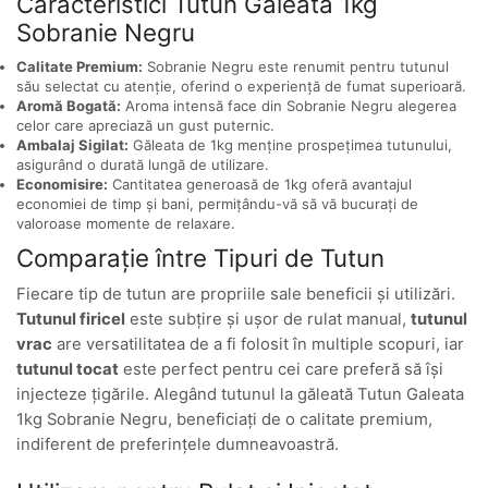
Caracteristici Tutun Galeata 1kg
Sobranie Negru
Calitate Premium:
Sobranie Negru este renumit pentru tutunul
său selectat cu atenție, oferind o experiență de fumat superioară.
Aromă Bogată:
Aroma intensă face din Sobranie Negru alegerea
celor care apreciază un gust puternic.
Ambalaj Sigilat:
Găleata de 1kg menține prospețimea tutunului,
asigurând o durată lungă de utilizare.
Economisire:
Cantitatea generoasă de 1kg oferă avantajul
economiei de timp și bani, permițându-vă să vă bucurați de
valoroase momente de relaxare.
Comparație între Tipuri de Tutun
Fiecare tip de tutun are propriile sale beneficii și utilizări.
Tutunul firicel
este subțire și ușor de rulat manual,
tutunul
vrac
are versatilitatea de a fi folosit în multiple scopuri, iar
tutunul tocat
este perfect pentru cei care preferă să își
injecteze țigările. Alegând tutunul la găleată Tutun Galeata
1kg Sobranie Negru, beneficiați de o calitate premium,
indiferent de preferințele dumneavoastră.