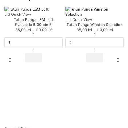
Acest
Quick View
produs
Tutun Punga L&M Loft
Acest
Quick View
are
Evaluat la
5.00
din 5
Tutun Punga Winston Selection
produs
mai
35,00
lei
–
110,00
lei
Interval
are
35,00
lei
–
110,00
lei
Interval
multe
Cantitate
de
mai
Cantitate
de
variații.
Tutun
prețuri:
multe
Tutun
prețuri:
Opțiunile
Punga
35,00 lei
variații.
Punga
35,00 le
pot
L&M
până
Opțiunile
Winston
până
Acest
Acest
fi
Loft
la
pot
Selection
la
produs
produs
alese
110,00 lei
fi
110,00 le
are
are
în
alese
mai
mai
pagina
în
multe
multe
produsului.
pagina
variații.
variații.
produsului.
Opțiunile
Opțiunile
pot
pot
fi
fi
alese
alese
în
în
pagina
pagina
produsului.
produsului.