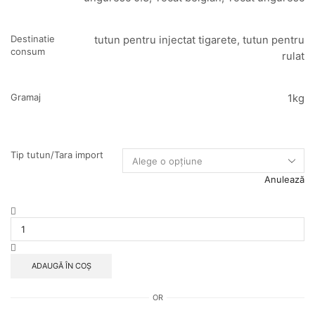
Destinatie
tutun pentru injectat tigarete, tutun pentru
consum
rulat
Gramaj
1kg
Tip tutun/Tara import
Anulează
Cantitate
Tutun
Galeata
1kg
Sobranie
ADAUGĂ ÎN COȘ
Negru
OR