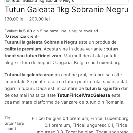
Tutun Galeata 1kg Sobranie Negru
130,00
lei
–
200,00
lei
Interval
de
Evaluat la
5.00
din 5 pe baza unei singure evaluări
prețuri:
(O recenzie client)
130,00 lei
Tutunul la galeata
Sobranie Negru
este un produs de
până
calitate premium
. Acesta vine in doua variante :
tutun
la
tocat sau tutun firicel vrac
. Mai mult decat atat puteti
200,00 lei
alege si tara de import : Ungaria, Belgia sau Luxemburg.
Tutunul la galeata vrac
nu contine praf, cotoare sau alte
impuritati. Se poate folosi ca tutun pentru rulat sau injectat
tigari in tuburi. Daca esti in cautare de
tutun la kg ieftin
dar
de cea mai inalta calitate
TutunFiricelVracGaleata
este
cea mai mare platforma de vanzare de tutun din Romania.
Tip
Firicel belgian 0.1 premium, Firicel Luxemburg
tutun/Tara
0.1 premium, Firicel unguresc 0.1, Firicel
import
unguresc 0.3, Tocat belgian, Tocat unguresc