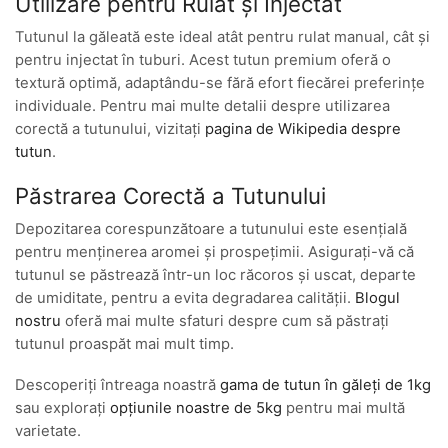
Utilizare pentru Rulat și Injectat
Tutunul la găleată este ideal atât pentru rulat manual, cât și
pentru injectat în tuburi. Acest tutun premium oferă o
textură optimă, adaptându-se fără efort fiecărei preferințe
individuale. Pentru mai multe detalii despre utilizarea
corectă a tutunului, vizitați
pagina de Wikipedia despre
tutun
.
Păstrarea Corectă a Tutunului
Depozitarea corespunzătoare a tutunului este esențială
pentru menținerea aromei și prospețimii. Asigurați-vă că
tutunul se păstrează într-un loc răcoros și uscat, departe
de umiditate, pentru a evita degradarea calității.
Blogul
nostru
oferă mai multe sfaturi despre cum să păstrați
tutunul proaspăt mai mult timp.
Descoperiți întreaga noastră
gama de tutun în găleți de 1kg
sau explorați
opțiunile noastre de 5kg
pentru mai multă
varietate.