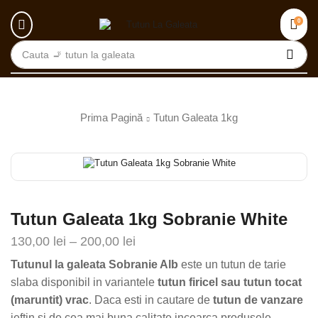
0
Cauta
🚬 tutun la galeata
Prima Pagină
Tutun Galeata 1kg
Tutun Galeata 1kg Sobranie White
130,00
lei
–
200,00
lei
Tutunul la galeata Sobranie Alb
este un tutun de tarie
slaba disponibil in variantele
tutun firicel sau tutun tocat
(maruntit) vrac
. Daca esti in cautare de
tutun de vanzare
ieftin si de cea mai buna calitate incearca produsele