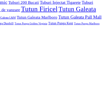
 mic
Tuburi Injectat Tigarete
Tuburi
Tuburi 200 Bucati
Tutun Firicel
Tutun Galeata
n de vanzare
Tutun Galeata Pall Mall
Tutun Galeata Marlboro
 Galeata L&M
ga Dunhill
Tutun Punga Kent
Tutun Punga Golden Virginia
Tutun Punga Marlboro