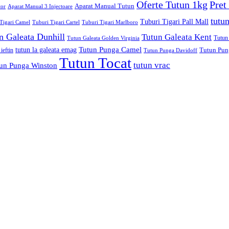
Oferte Tutun 1kg
Pret
Aparat Manual Tutun
tor
Aparat Manual 3 Injectoare
tutu
Tuburi Tigari Pall Mall
Tigari Camel
Tuburi Tigari Cartel
Tuburi Tigari Marlboro
n Galeata Dunhill
Tutun Galeata Kent
Tutun
Tutun Galeata Golden Virginia
Tutun Punga Camel
tutun la galeata emag
Tutun Pun
 ieftin
Tutun Punga Davidoff
Tutun Tocat
tutun vrac
un Punga Winston