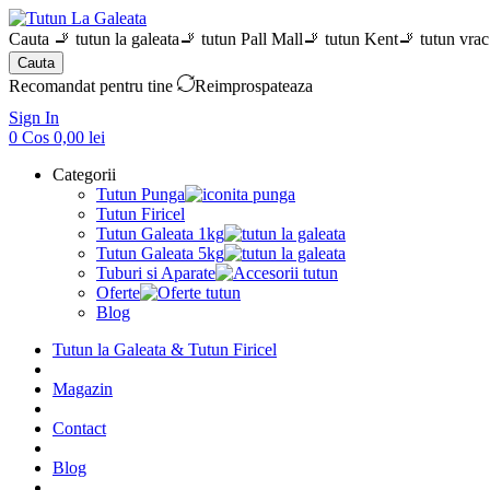
Cauta
🚬 tutun la galeata
🚬 tutun Pall Mall
🚬 tutun Kent
🚬 tutun vrac
Cauta
Recomandat pentru tine
Reimprospateaza
Sign In
0
Cos
0,00
lei
Categorii
Tutun Punga
Tutun Firicel
Tutun Galeata 1kg
Tutun Galeata 5kg
Tuburi si Aparate
Oferte
Blog
Tutun la Galeata & Tutun Firicel
Magazin
Contact
Blog