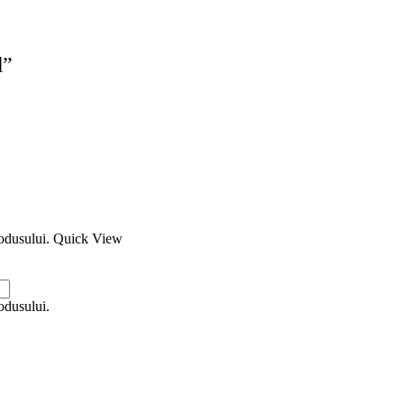
d”
rodusului.
Quick View
odusului.