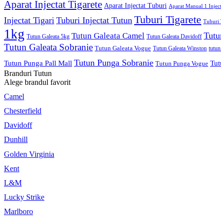
Aparat Injectat Tigarete
Aparat Injectat Tuburi
Aparat Manual 1 Injec
Tuburi Tigarete
Injectat Tigari
Tuburi Injectat Tutun
Tuburi 
1kg
Tutu
Tutun Galeata Camel
Tutun Galeata 5kg
Tutun Galeata Davidoff
Tutun Galeata Sobranie
Tutun Galeata Vogue
Tutun Galeata Winston
tutun
Tutun Punga Sobranie
Tutun Punga Pall Mall
Tut
Tutun Punga Vogue
Branduri Tutun
Alege brandul favorit
Camel
Chesterfield
Davidoff
Dunhill
Golden Virginia
Kent
L&M
Lucky Strike
Marlboro