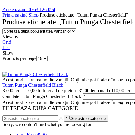
Apeleaza-ne: 0763 126 094
Prima pagină
Shop
Produse etichetate „Tutun Punga Chesterfield”
Produse etichetate „Tutun Punga Chesterfiel
View as:
Grid
List
Show
Products per page
Acest produs are mai multe variații. Opțiunile pot fi alese în pagina p
Tutun Punga Chesterfield Black
35,00
lei
–
110,00
lei
Interval de prețuri: 35,00 lei până la 110,00 lei
Cantitate Tutun Punga Chesterfield Black
Acest produs are mai multe variații. Opțiunile pot fi alese în pagina pr
FILTREAZA DUPA CATEGORIE
Gaseste o categorie
Sorry, we couldn't find what you're looking for
Tutun Firicel
(58)